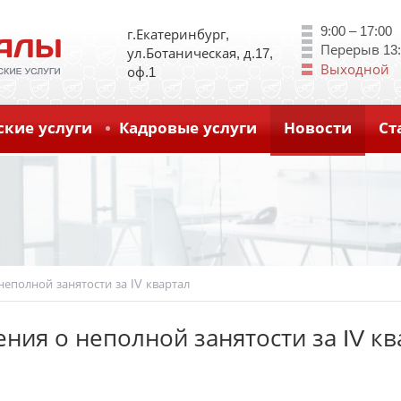
9:00 – 17:00
г.Екатеринбург,
пн
вт
ср
Перерыв 13:0
ул.Ботаническая, д.17,
чт
пт
Выходной
оф.1
сб
вс
кие услуги
Кадровые услуги
Новости
Ст
неполной занятости за IV квартал
ения о неполной занятости за IV кв