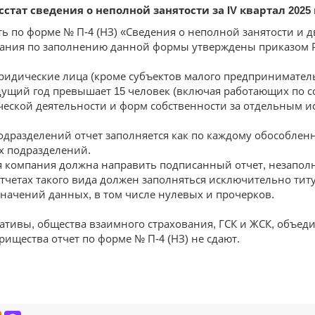
ат сведения о неполной занятости за IV квартал 2025 г
ь по форме № П-4 (НЗ) «Сведения о неполной занятости и 
казания по заполнению данной формы утверждены приказом Рос
идические лица (кроме субъектов малого предприниматель
дущий год превышает 15 человек (включая работающих по с
ической деятельности и форм собственности за отдельным 
дразделений отчет заполняется как по каждому обособленн
х подразделений.
ия компания должна направить подписанный отчет, незапол
отчетах такого вида должен заполняться исключительно ти
значений данных, в том числе нулевых и прочерков.
ивы, общества взаимного страхования, ГСК и ЖСК, объеди
ищества отчет по форме № П-4 (НЗ) не сдают.